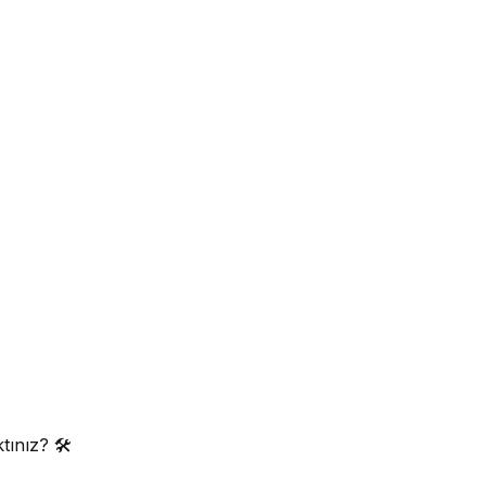
tınız? 🛠️