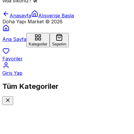
vida sıktınız? 🛠️
Anasayfa
Alışverişe Başla
Doha Yapı Market ©
2026
Ana Sayfa
Kategoriler
Sepetim
Favoriler
Giriş Yap
Tüm
Kategoriler