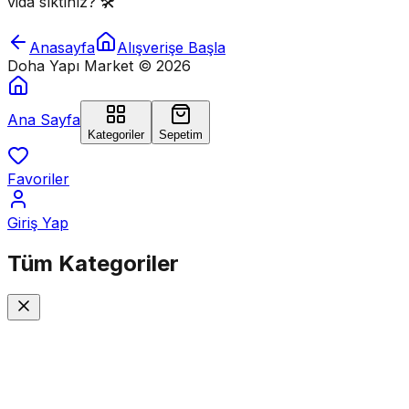
vida sıktınız? 🛠️
Anasayfa
Alışverişe Başla
Doha Yapı Market ©
2026
Ana Sayfa
Kategoriler
Sepetim
Favoriler
Giriş Yap
Tüm
Kategoriler