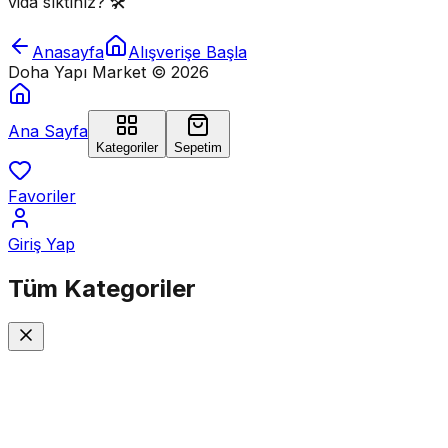
vida sıktınız? 🛠️
Anasayfa
Alışverişe Başla
Doha Yapı Market ©
2026
Ana Sayfa
Kategoriler
Sepetim
Favoriler
Giriş Yap
Tüm
Kategoriler