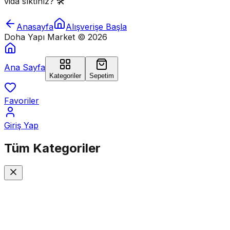
vida sıktınız? 🛠️
Anasayfa
Alışverişe Başla
Doha Yapı Market ©
2026
Ana Sayfa
Kategoriler
Sepetim
Favoriler
Giriş Yap
Tüm
Kategoriler