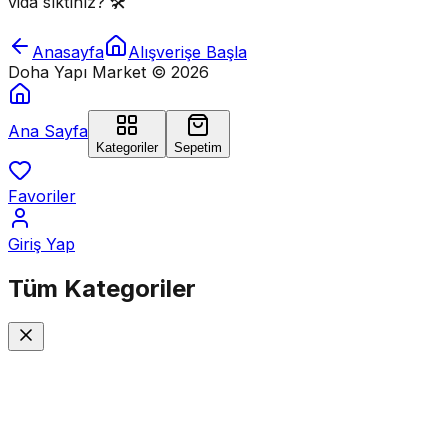
vida sıktınız? 🛠️
Anasayfa
Alışverişe Başla
Doha Yapı Market ©
2026
Ana Sayfa
Kategoriler
Sepetim
Favoriler
Giriş Yap
Tüm
Kategoriler